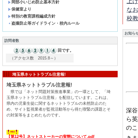
上
岡部小いじめ防止基本方針
な
保健室より
特別の教育課程編成方針
校
盗撮防止等ガイドライン・校内ルール
お知ら
訪問者数
回です。
（アクセス数 2015.8～）
埼玉県ネットトラブル注意報!
埼玉県ネットトラブル注意報!
県では「ネット問題対策推進事業」の一環として、「埼
玉県ネットトラブル注意報」を配信しています。これは、
県内の児童生徒に関するネットトラブルの未然防止のた
め、サイト監視業者が監視活動等から得た喫緊の課題とそ
深谷
の対策等をまとめたものです。
ら英
のこ
【第12号】ネットストーカーの実態について.pdf