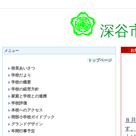
深谷
お
メニュー
トップページ
校長あいさつ
学校だより
学校の概要
学校の経営方針
家庭と学校との連携
学校評価
本校へのアクセス
岡部小学校ガイドブック
８
グランドデザイン
す
年間行事予定