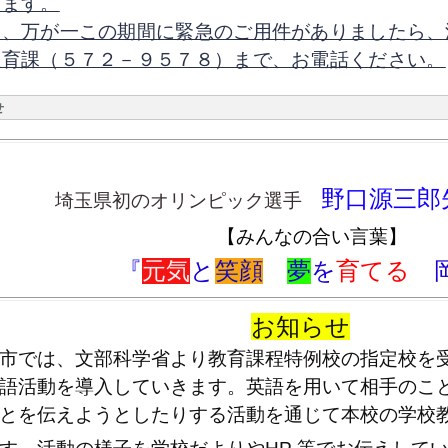
げます。
お、万が一この期間に緊急のご用件がありましたら、
教育課（５７２－９５７８）まで、お電話ください。
せ
野口源三郎
埼玉県初のオリンピック選手
【みんなの合い言葉】
『
元気
と
笑顔
夢
を
育てる
お知らせ
市では、文部科学省より教育課程特例校の指定校を受
語活動を導入していきます。英語を用いて相手のこ
とを伝えようとしたりする活動を通じて本校の学校