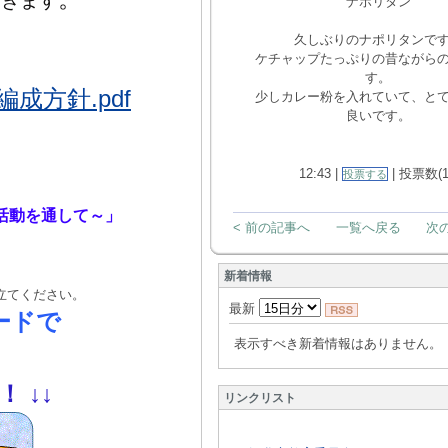
いきます
ナポリタン
久しぶりのナポリタンで
ケチャップたっぷりの昔ながら
す。
方針.pdf
少しカレー粉を入れていて、と
良いです。
12:43 |
| 投票数(1
投票する
活動を通して～」
< 前の記事へ
一覧へ戻る
次の
新着情報
立てください。
最新
ードで
表示すべき新着情報はありません。
！！
↓
↓
リンクリスト