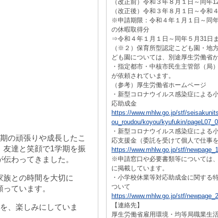
（改正前）令和３年８月１日～同年12
（改正後）令和３年８月１日～令和４
※申請期限：令和４年１月１日～同年
の休暇取得分
⇒令和４年１月１日～同年５月31日
（※２）保育所型認定こども園・地
ども園については、別途厚生労働省
・指定都市・中核市民生主管部（局
が依頼されています。
（参考）厚生労働省ホームページ
・新型コロナウイルス感染症による
応助成金
https://www.mhlw.go.jp/stf/seisakunit
ou_roudou/koyou/kyufukin/pageL07_0
・新型コロナウイルス感染症による
学期の頑張りや成長したこ
応支援金（委託を受けて個人で仕事
。友達と笑顔で1学期を振
https://www.mhlw.go.jp/stf/newpage_
が伝わってきました。
※申請窓口や必要書類等については
に掲載しています。
家族との時間を大切に
・小学校休業等対応助成金に関する
ついて
願っています。
https://www.mhlw.go.jp/stf/newpage_
【連絡先】
とを、楽しみにしていま
厚生労働省雇用環境・均等局職業生