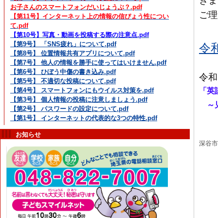
きま
お子さんのスマートフォンだいじょうぶ？.pdf
ご理
【第11号】インターネット上の情報の信ぴょう性につい
て.pdf
【第10号】写真・動画を投稿する際の注意点.pdf
【第9号】 「SNS疲れ」について.pdf
令
【第8号】 位置情報共有アプリについて.pdf
【第7号】 他人の情報を勝手に使ってはいけません.pdf
【第6号】 ひぼう中傷の書き込み.pdf
令和
【第5号】 不適切な投稿について.pdf
「英
【第4号】 スマートフォンにもウイルス対策を.pdf
【第3号】 個人情報の投稿に注意しましょう.pdf
～児
【第2号】 パスワードの設定について.pdf
【第1号】 インターネットの代表的な3つの特性.pdf
お知らせ
深谷市