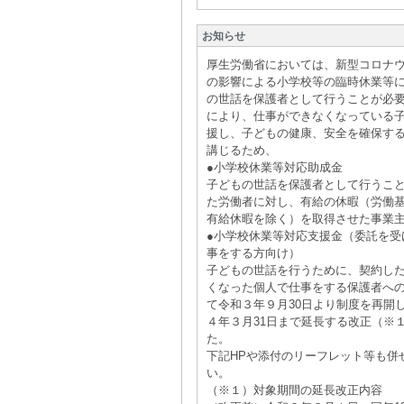
お知らせ
厚生労働省においては、新型コロナ
の影響による小学校等の臨時休業等
の世話を保護者として行うことが必
により、仕事ができなくなっている
援し、子どもの健康、安全を確保す
講じるため、
●小学校休業等対応助成金
子どもの世話を保護者として行うこ
た労働者に対し、有給の休暇（労働
有給休暇を除く）を取得させた事業
●小学校休業等対応支援金（委託を受
事をする方向け）
子どもの世話を行うために、契約し
くなった個人で仕事をする保護者へ
て令和３年９月30日より制度を再開
４年３月31日まで延長する改正（※
た。
下記HPや添付のリーフレット等も併
い。
（※１）対象期間の延長改正内容