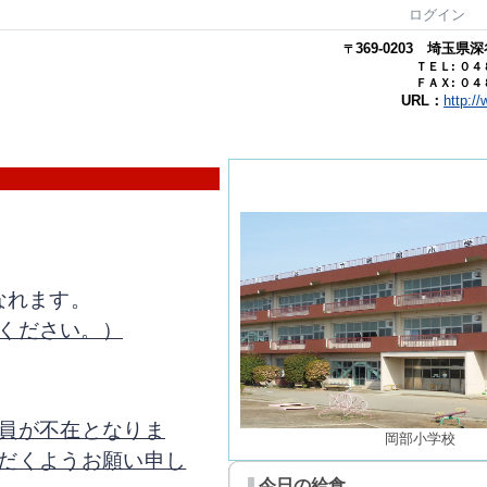
ログイン
369-0203
埼玉県
深
〒
ＴＥＬ: ０
ＦＡＸ: ０
URL：
http:/
なれます。
ください。）
員が不在となりま
岡部小学校
だくようお願い申し
今日の給食