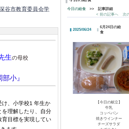
深谷市教育委員会学
今日の給食
>> 記事詳細
< 前の記事へ
次の
6月24日の給
2025/06/24
食
先生
の母校
岡部小』
【今日の献立】
け、小学校1 年生か
牛乳
とを理解したり、自分
コッペパン
教育目標を実現してい
焼きウインナー
チーズサラダ
。