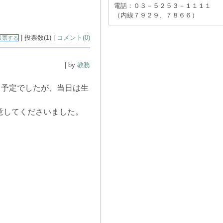
電話：０３－５２５３－１１１１
（内線７９２９、７８６６）
| 投票数(1) |
コメント(0)
投票する
| by:
教務
る予定でしたが、当日は生
意してくださいました。