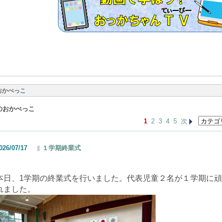
おかべっこ
のおかべっこ
1
2
3
4
5
次
026/07/17
１学期終業式
本日、1学期の終業式を行いました。代表児童２名が１学期に
れました。