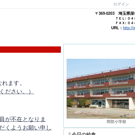
ログイン
369-0203
埼玉県
深
〒
ＴＥＬ: ０
ＦＡＸ: ０
URL：
http:/
なれます。
ください。）
員が不在となりま
岡部小学校
だくようお願い申し
今日の給食