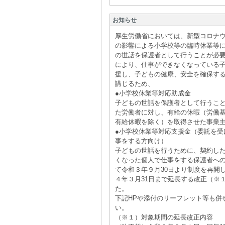
お知らせ
厚生労働省においては、新型コロナ
の影響による小学校等の臨時休業等
の世話を保護者として行うことが必
により、仕事ができなくなっている
援し、子どもの健康、安全を確保す
講じるため、
●小学校休業等対応助成金
子どもの世話を保護者として行うこ
た労働者に対し、有給の休暇（労働
有給休暇を除く）を取得させた事業
●小学校休業等対応支援金（委託を受
事をする方向け）
子どもの世話を行うために、契約し
くなった個人で仕事をする保護者へ
て令和３年９月30日より制度を再開
４年３月31日まで延長する改正（※
た。
下記HPや添付のリーフレット等も併
い。
（※１）対象期間の延長改正内容