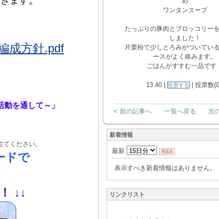
いきます
め
ワンタンスープ
たっぷりの豚肉とブロッコリー
しました！
方針.pdf
片栗粉で少しとろみがついてい
ースがよく絡みます。
ごはんがすすむ一品です
13:40 |
| 投票数(0
投票する
活動を通して～」
< 前の記事へ
一覧へ戻る
次の
新着情報
立てください。
最新
ードで
表示すべき新着情報はありません。
！！
↓
↓
リンクリスト