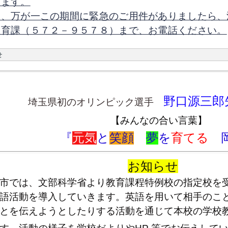
げます。
お、万が一この期間に緊急のご用件がありましたら、
教育課（５７２－９５７８）まで、お電話ください。
せ
野口源三郎
埼玉県初のオリンピック選手
【みんなの合い言葉】
『
元気
と
笑顔
夢
を
育てる
お知らせ
市では、文部科学省より教育課程特例校の指定校を受
語活動を導入していきます。英語を用いて相手のこ
とを伝えようとしたりする活動を通じて本校の学校