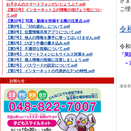
きま
お子さんのスマートフォンだいじょうぶ？.pdf
ご理
【第11号】インターネット上の情報の信ぴょう性につい
て.pdf
【第10号】写真・動画を投稿する際の注意点.pdf
【第9号】 「SNS疲れ」について.pdf
令
【第8号】 位置情報共有アプリについて.pdf
【第7号】 他人の情報を勝手に使ってはいけません.pdf
【第6号】 ひぼう中傷の書き込み.pdf
令和
【第5号】 不適切な投稿について.pdf
「英
【第4号】 スマートフォンにもウイルス対策を.pdf
【第3号】 個人情報の投稿に注意しましょう.pdf
～児
【第2号】 パスワードの設定について.pdf
【第1号】 インターネットの代表的な3つの特性.pdf
お知らせ
深谷市