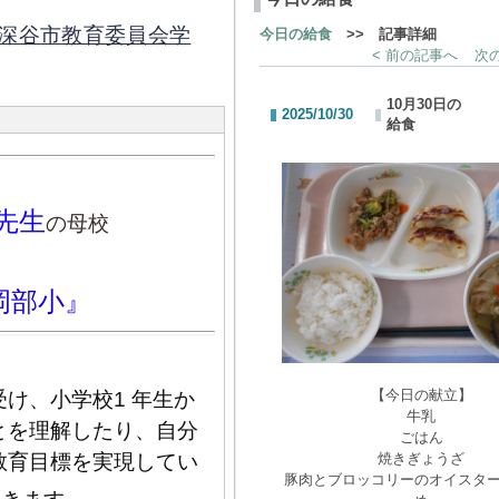
深谷市教育委員会学
今日の給食
>> 記事詳細
< 前の記事へ
次の
10月30日の
2025/10/30
給食
先生
の母校
岡部小』
【今日の献立】
け、小学校1 年生か
牛乳
とを理解したり、自分
ごはん
教育目標を実現してい
焼きぎょうざ
豚肉とブロッコリーのオイスタ
。