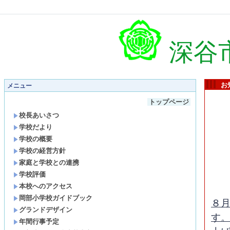
深谷
お
メニュー
トップページ
校長あいさつ
学校だより
学校の概要
学校の経営方針
家庭と学校との連携
学校評価
本校へのアクセス
岡部小学校ガイドブック
８
グランドデザイン
す
年間行事予定