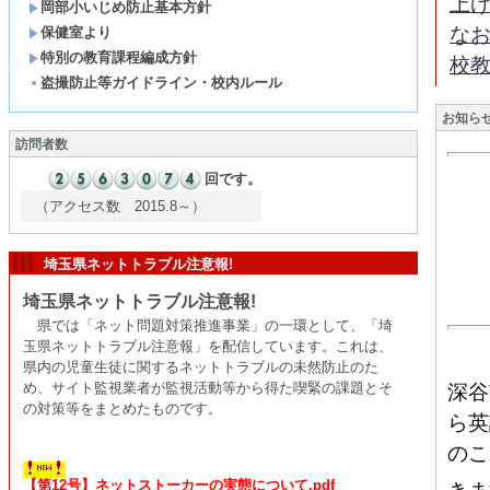
上
岡部小いじめ防止基本方針
な
保健室より
特別の教育課程編成方針
校
盗撮防止等ガイドライン・校内ルール
お知ら
訪問者数
回です。
（アクセス数 2015.8～）
埼玉県ネットトラブル注意報!
埼玉県ネットトラブル注意報!
県では「ネット問題対策推進事業」の一環として、「埼
玉県ネットトラブル注意報」を配信しています。これは、
県内の児童生徒に関するネットトラブルの未然防止のた
め、サイト監視業者が監視活動等から得た喫緊の課題とそ
深谷
の対策等をまとめたものです。
ら英
のこ
【第12号】ネットストーカーの実態について.pdf