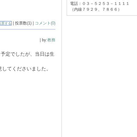
電話：０３－５２５３－１１１１
（内線７９２９、７８６６）
| 投票数(1) |
コメント(0)
投票する
| by:
教務
る予定でしたが、当日は生
意してくださいました。