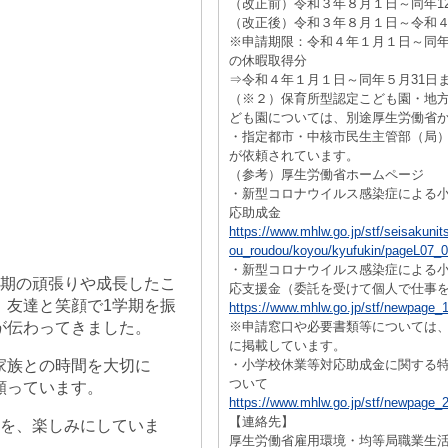
（改正前）令和３年８月１日～同年12
（改正後）令和３年８月１日～令和４
※申請期限：令和４年１月１日～同年
の休暇取得分
⇒令和４年１月１日～同年５月31日
（※２）保育所型認定こども園・地
ども園については、別途厚生労働省
・指定都市・中核市民生主管部（局
が依頼されています。
（参考）厚生労働省ホームページ
・新型コロナウイルス感染症による
応助成金
https://www.mhlw.go.jp/stf/seisakunit
ou_roudou/koyou/kyufukin/pageL07_0
・新型コロナウイルス感染症による
学期の頑張りや成長したこ
応支援金（委託を受けて個人で仕事
。友達と笑顔で1学期を振
https://www.mhlw.go.jp/stf/newpage_
が伝わってきました。
※申請窓口や必要書類等については
に掲載しています。
家族との時間を大切に
・小学校休業等対応助成金に関する
ついて
願っています。
https://www.mhlw.go.jp/stf/newpage_
【連絡先】
とを、楽しみにしていま
厚生労働省雇用環境・均等局職業生