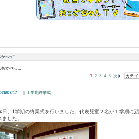
おかべっこ
のおかべっこ
1
2
3
4
5
次
026/07/17
１学期終業式
本日、1学期の終業式を行いました。代表児童２名が１学期に
れました。