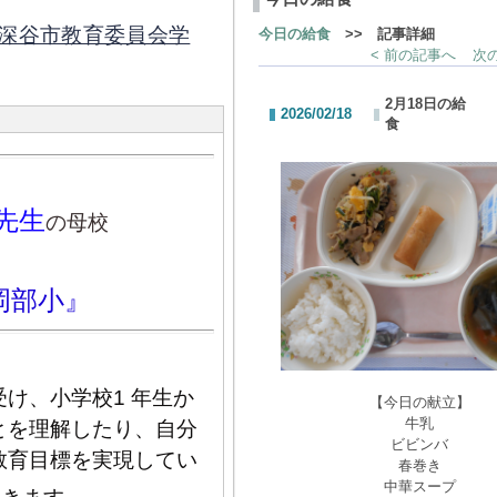
深谷市教育委員会学
今日の給食
>> 記事詳細
< 前の記事へ
次の
2月18日の給
2026/02/18
食
先生
の母校
岡部小』
け、小学校1 年生か
【今日の献立】
牛乳
とを理解したり、自分
ビビンバ
教育目標を実現してい
春巻き
中華スープ
。