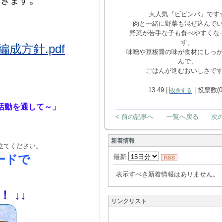
いきます
大人気『ビビンバ』です
肉と一緒に野菜も混ぜ込んで
野菜が苦手な子も食べやすくな
す。
方針.pdf
味噌や豆板醤の味が食材にしっ
んで、
ごはんが進むおいしさで
13:49 |
| 投票数(0
投票する
活動を通して～」
< 前の記事へ
一覧へ戻る
次の
新着情報
立てください。
ードで
最新
表示すべき新着情報はありません。
！！
↓
↓
リンクリスト