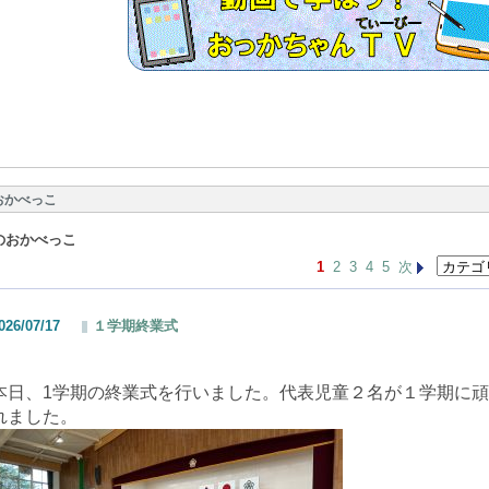
おかべっこ
のおかべっこ
1
2
3
4
5
次
026/07/17
１学期終業式
本日、1学期の終業式を行いました。代表児童２名が１学期に
れました。