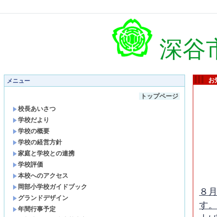
深谷
お
メニュー
トップページ
校長あいさつ
学校だより
学校の概要
学校の経営方針
家庭と学校との連携
学校評価
本校へのアクセス
岡部小学校ガイドブック
８
グランドデザイン
す
年間行事予定