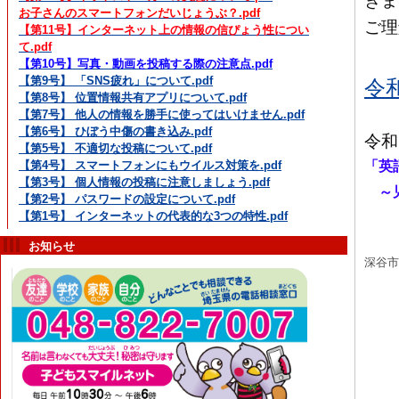
きま
お子さんのスマートフォンだいじょうぶ？.pdf
ご理
【第11号】インターネット上の情報の信ぴょう性につい
て.pdf
【第10号】写真・動画を投稿する際の注意点.pdf
【第9号】 「SNS疲れ」について.pdf
令
【第8号】 位置情報共有アプリについて.pdf
【第7号】 他人の情報を勝手に使ってはいけません.pdf
【第6号】 ひぼう中傷の書き込み.pdf
令和
【第5号】 不適切な投稿について.pdf
「英
【第4号】 スマートフォンにもウイルス対策を.pdf
【第3号】 個人情報の投稿に注意しましょう.pdf
～児
【第2号】 パスワードの設定について.pdf
【第1号】 インターネットの代表的な3つの特性.pdf
お知らせ
深谷市