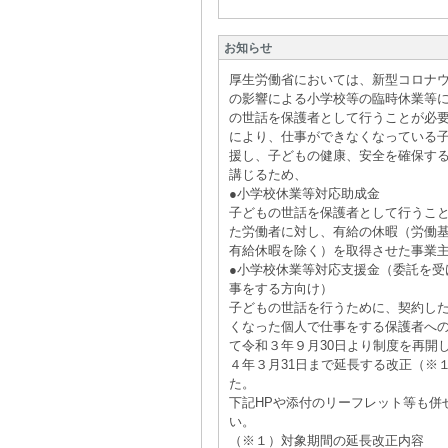
お知らせ
厚生労働省においては、新型コロナ
の影響による小学校等の臨時休業等
の世話を保護者として行うことが必
により、仕事ができなくなっている
援し、子どもの健康、安全を確保す
講じるため、
●小学校休業等対応助成金
子どもの世話を保護者として行うこ
た労働者に対し、有給の休暇（労働
有給休暇を除く）を取得させた事業
●小学校休業等対応支援金（委託を受
事をする方向け）
子どもの世話を行うために、契約し
くなった個人で仕事をする保護者へ
て令和３年９月30日より制度を再開
４年３月31日まで延長する改正（※
た。
下記HPや添付のリーフレット等も併
い。
（※１）対象期間の延長改正内容