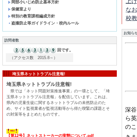
上
岡部小いじめ防止基本方針
な
保健室より
特別の教育課程編成方針
校
盗撮防止等ガイドライン・校内ルール
お知ら
訪問者数
回です。
（アクセス数 2015.8～）
埼玉県ネットトラブル注意報!
埼玉県ネットトラブル注意報!
県では「ネット問題対策推進事業」の一環として、「埼
玉県ネットトラブル注意報」を配信しています。これは、
県内の児童生徒に関するネットトラブルの未然防止のた
め、サイト監視業者が監視活動等から得た喫緊の課題とそ
深谷
の対策等をまとめたものです。
ら英
のこ
【第12号】ネットストーカーの実態について.pdf