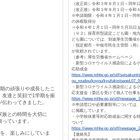
（改正前）令和３年８月１日～同年12
（改正後）令和３年８月１日～令和４
※申請期限：令和４年１月１日～同年
の休暇取得分
⇒令和４年１月１日～同年５月31日
（※２）保育所型認定こども園・地
ども園については、別途厚生労働省
・指定都市・中核市民生主管部（局
が依頼されています。
（参考）厚生労働省ホームページ
・新型コロナウイルス感染症による
応助成金
https://www.mhlw.go.jp/stf/seisakunit
ou_roudou/koyou/kyufukin/pageL07_0
・新型コロナウイルス感染症による
学期の頑張りや成長したこ
応支援金（委託を受けて個人で仕事
。友達と笑顔で1学期を振
https://www.mhlw.go.jp/stf/newpage_
が伝わってきました。
※申請窓口や必要書類等については
に掲載しています。
家族との時間を大切に
・小学校休業等対応助成金に関する
願っています。
ついて
https://www.mhlw.go.jp/stf/newpage_
とを、楽しみにしていま
【連絡先】