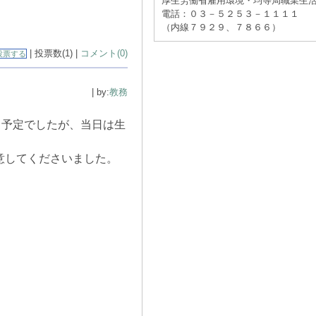
厚生労働省雇用環境・均等局職業生
電話：０３－５２５３－１１１１
（内線７９２９、７８６６）
| 投票数(1) |
コメント(0)
投票する
| by:
教務
る予定でしたが、当日は生
意してくださいました。