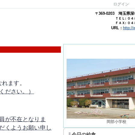
ログイン
369-0203
埼玉県
深
〒
ＴＥＬ: ０
ＦＡＸ: ０
URL：
http:/
なれます。
ください。）
員が不在となりま
岡部小学校
だくようお願い申し
今日の給食