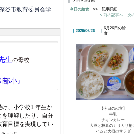
深谷市教育委員会学
今日の給食
>> 記事詳細
< 前の記事へ
次の
6月26日の給
2026/06/26
食
先生
の母校
岡部小』
け、小学校1 年生か
【今日の献立】
牛乳
とを理解したり、自分
チキンカレー
教育目標を実現してい
大豆と枝豆のカリカリ揚
ハムと大根のサラダ
。