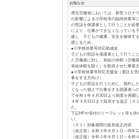
お知らせ
厚生労働省においては、新型コロナ
の影響による小学校等の臨時休業等
の世話を保護者として行うことが必
により、仕事ができなくなっている
援し、子どもの健康、安全を確保す
講じるため、
●小学校休業等対応助成金
子どもの世話を保護者として行うこ
た労働者に対し、有給の休暇（労働
有給休暇を除く）を取得させた事業
●小学校休業等対応支援金（委託を受
事をする方向け）
子どもの世話を行うために、契約し
くなった個人で仕事をする保護者へ
て令和３年９月30日より制度を再開
４年３月31日まで延長する改正（※
た。
下記HPや添付のリーフレット等も併
い。
（※１）対象期間の延長改正内容
（改正前）令和３年８月１日～同年12
（改正後）令和３年８月１日～令和４