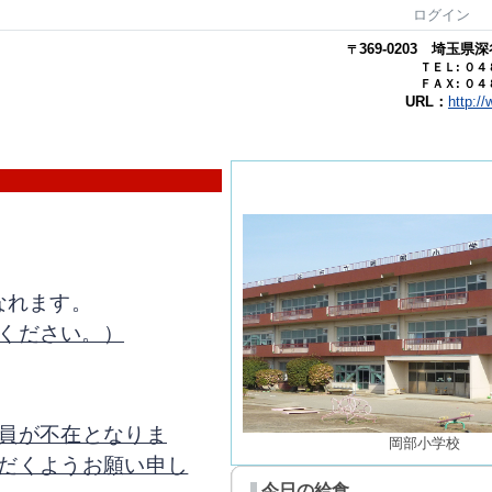
ログイン
369-0203
埼玉県
深
〒
ＴＥＬ: ０
ＦＡＸ: ０
URL：
http:/
なれます。
ください。）
員が不在となりま
岡部小学校
だくようお願い申し
今日の給食