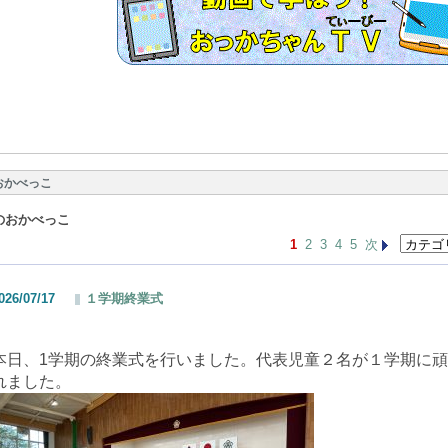
おかべっこ
のおかべっこ
1
2
3
4
5
次
026/07/17
１学期終業式
本日、1学期の終業式を行いました。代表児童２名が１学期に
れました。