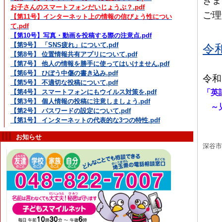
きま
お子さんのスマートフォンだいじょうぶ？.pdf
ご理
【第11号】インターネット上の情報の信ぴょう性につい
て.pdf
【第10号】写真・動画を投稿する際の注意点.pdf
【第9号】 「SNS疲れ」について.pdf
令
【第8号】 位置情報共有アプリについて.pdf
【第7号】 他人の情報を勝手に使ってはいけません.pdf
【第6号】 ひぼう中傷の書き込み.pdf
令和
【第5号】 不適切な投稿について.pdf
「英
【第4号】 スマートフォンにもウイルス対策を.pdf
【第3号】 個人情報の投稿に注意しましょう.pdf
～児
【第2号】 パスワードの設定について.pdf
【第1号】 インターネットの代表的な3つの特性.pdf
お知らせ
深谷市