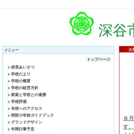
深谷
お
メニュー
トップページ
校長あいさつ
学校だより
学校の概要
学校の経営方針
家庭と学校との連携
学校評価
本校へのアクセス
岡部小学校ガイドブック
８
グランドデザイン
す
年間行事予定