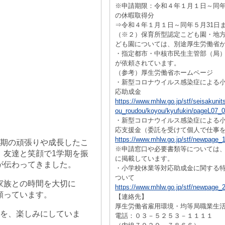
※申請期限：令和４年１月１日～同年
の休暇取得分
⇒令和４年１月１日～同年５月31日
（※２）保育所型認定こども園・地
ども園については、別途厚生労働省
・指定都市・中核市民生主管部（局
が依頼されています。
（参考）厚生労働省ホームページ
・新型コロナウイルス感染症による
応助成金
https://www.mhlw.go.jp/stf/seisakunit
ou_roudou/koyou/kyufukin/pageL07_0
・新型コロナウイルス感染症による
応支援金（委託を受けて個人で仕事
https://www.mhlw.go.jp/stf/newpage_
学期の頑張りや成長したこ
※申請窓口や必要書類等については
。友達と笑顔で1学期を振
に掲載しています。
が伝わってきました。
・小学校休業等対応助成金に関する
ついて
家族との時間を大切に
https://www.mhlw.go.jp/stf/newpage_
願っています。
【連絡先】
厚生労働省雇用環境・均等局職業生
とを、楽しみにしていま
電話：０３－５２５３－１１１１