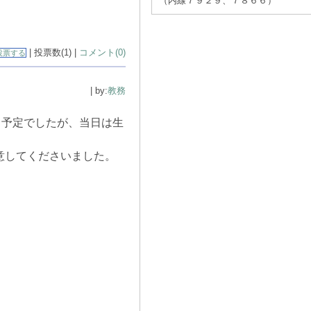
（内線７９２９、７８６６）
| 投票数(1) |
コメント(0)
投票する
| by:
教務
る予定でしたが、当日は生
意してくださいました。