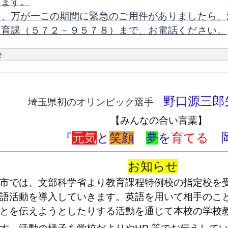
げます。
お、万が一この期間に緊急のご用件がありましたら、
教育課（５７２－９５７８）まで、お電話ください。
せ
野口源三郎
埼玉県初のオリンピック選手
【みんなの合い言葉】
『
元気
と
笑顔
夢
を
育てる
お知らせ
市では、文部科学省より教育課程特例校の指定校を受
語活動を導入していきます。英語を用いて相手のこ
とを伝えようとしたりする活動を通じて本校の学校