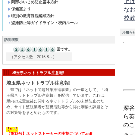
上
岡部小いじめ防止基本方針
な
保健室より
特別の教育課程編成方針
校
盗撮防止等ガイドライン・校内ルール
お知ら
訪問者数
回です。
（アクセス数 2015.8～）
埼玉県ネットトラブル注意報!
埼玉県ネットトラブル注意報!
県では「ネット問題対策推進事業」の一環として、「埼
玉県ネットトラブル注意報」を配信しています。これは、
県内の児童生徒に関するネットトラブルの未然防止のた
め、サイト監視業者が監視活動等から得た喫緊の課題とそ
深谷
の対策等をまとめたものです。
ら英
のこ
【第12号】ネットストーカーの実態について.pdf