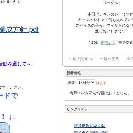
いきます
ヨーグルト
本日はチキンカレーです(^
チャツネやトマト缶も入れてい
スパイスの辛みがマイルドにな
方針.pdf
進むおいしさです！
13:29 |
| 投票数(0
投票する
< 前の記事へ
一覧へ戻る
次の
活動を通して～」
新着情報
最新
立てください。
表示すべき新着情報はありません。
ードで
リンクリスト
！！
↓
↓
深谷市教育委員会
深谷市立岡部中学校