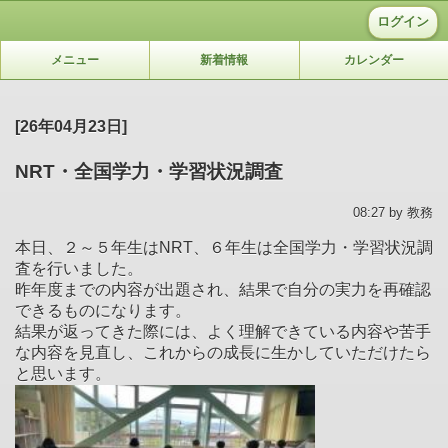
ログイン
メニュー
新着情報
カレンダー
[26年04月23日]
NRT・全国学力・学習状況調査
08:27 by 教務
本日、２～５年生はNRT、６年生は全国学力・学習状況調
査を行いました。
昨年度までの内容が出題され、結果で自分の実力を再確認
できるものになります。
結果が返ってきた際には、よく理解でき
ている内容や苦手
な内容を見直し、これからの成長に生かしていただけたら
と思います。