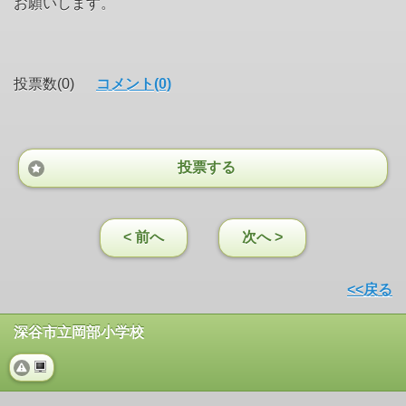
お願いします。
投票数(0)
コメント(0)
投票する
< 前へ
次へ >
<<戻る
深谷市立岡部小学校