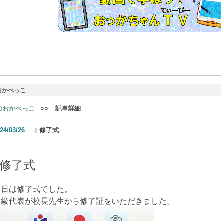
おかべっこ
のおかべっこ
>> 記事詳細
24/03/26
修了式
修了式
今日は修了式でした。
学級代表が校長先生から修了証をいただきました。