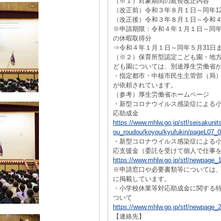
（※１）対象期間の延長改正内容
（改正前）令和３年８月１日～同年12
（改正後）令和３年８月１日～令和４
※申請期限：令和４年１月１日～同年
の休暇取得分
⇒令和４年１月１日～同年５月31日
（※２）保育所型認定こども園・地
ども園については、別途厚生労働省
・指定都市・中核市民生主管部（局
が依頼されています。
（参考）厚生労働省ホームページ
・新型コロナウイルス感染症による
応助成金
https://www.mhlw.go.jp/stf/seisakunit
ou_roudou/koyou/kyufukin/pageL07_0
・新型コロナウイルス感染症による
応支援金（委託を受けて個人で仕事
https://www.mhlw.go.jp/stf/newpage_
※申請窓口や必要書類等については
に掲載しています。
・小学校休業等対応助成金に関する
ついて
https://www.mhlw.go.jp/stf/newpage_
【連絡先】