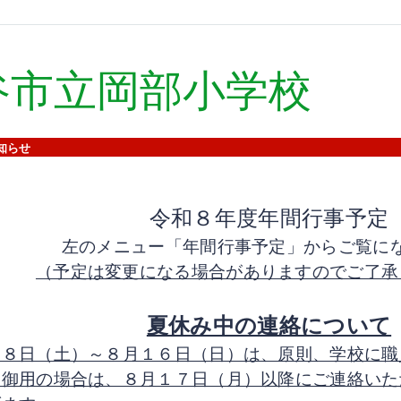
谷市立岡部小学校
知らせ
令和８年度年間行事予定
左のメニュー「年間行事予定」からご覧に
（予定は変更になる場合がありますのでご了承
夏休み中の連絡について
月８日（土）～８月１６日（日）は、原則、学校に職
。御用の場合は、８月１７日（月）以降にご連絡いた