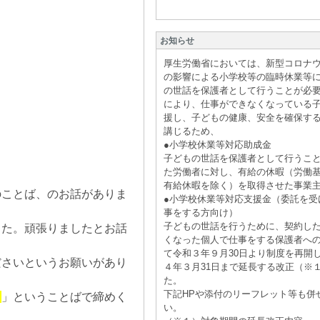
お知らせ
厚生労働省においては、新型コロナ
の影響による小学校等の臨時休業等
の世話を保護者として行うことが必
により、仕事ができなくなっている
援し、子どもの健康、安全を確保す
講じるため、
●小学校休業等対応助成金
子どもの世話を保護者として行うこ
た労働者に対し、有給の休暇（労働
有給休暇を除く）を取得させた事業
のことば、のお話がありま
●小学校休業等対応支援金（委託を受
事をする方向け）
子どもの世話を行うために、契約し
した。頑張りましたとお話
くなった個人で仕事をする保護者へ
て令和３年９月30日より制度を再開
ださいというお願いがあり
４年３月31日まで延長する改正（※
た。
下記HPや添付のリーフレット等も併
う
」ということばで締めく
い。