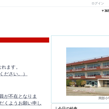
ログイン
36
〒
なれます。
ください。）
員が不在となりま
岡部小
だくようお願い申し
今日の給食