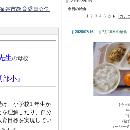
深谷市教育委員会学
今日の給食
1
2
3
4
5
次
2026/07/16
7月16日の給食
先生
の母校
岡部小』
け、小学校1 年生か
【今日
牛
とを理解したり、自分
ご
教育目標を実現してい
揚げ
ゴーヤーチ
。