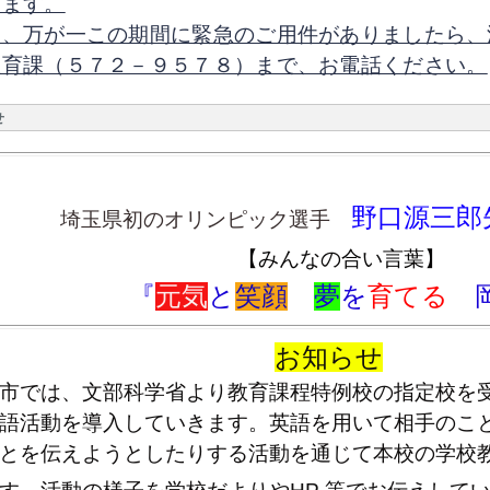
げます。
お、万が一この期間に緊急のご用件がありましたら、
教育課（５７２－９５７８）まで、お電話ください。
せ
野口源三郎
埼玉県初のオリンピック選手
【みんなの合い言葉】
『
元気
と
笑顔
夢
を
育てる
お知らせ
市では、文部科学省より教育課程特例校の指定校を受
語活動を導入していきます。英語を用いて相手のこ
とを伝えようとしたりする活動を通じて本校の学校