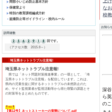
上
岡部小いじめ防止基本方針
な
保健室より
特別の教育課程編成方針
校
盗撮防止等ガイドライン・校内ルール
お知ら
訪問者数
回です。
（アクセス数 2015.8～）
埼玉県ネットトラブル注意報!
埼玉県ネットトラブル注意報!
県では「ネット問題対策推進事業」の一環として、「埼
玉県ネットトラブル注意報」を配信しています。これは、
県内の児童生徒に関するネットトラブルの未然防止のた
め、サイト監視業者が監視活動等から得た喫緊の課題とそ
深谷
の対策等をまとめたものです。
ら英
のこ
【第12号】ネットストーカーの実態について.pdf