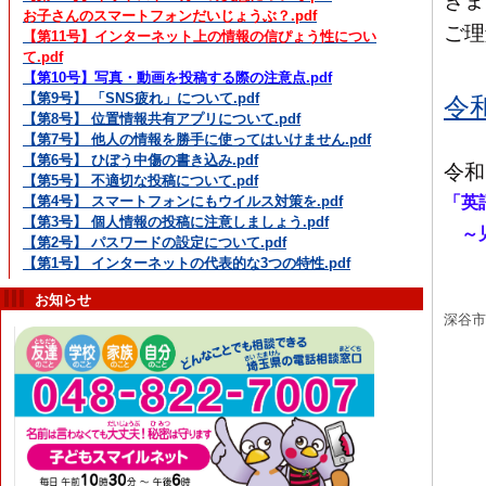
きま
お子さんのスマートフォンだいじょうぶ？.pdf
ご理
【第11号】インターネット上の情報の信ぴょう性につい
て.pdf
【第10号】写真・動画を投稿する際の注意点.pdf
【第9号】 「SNS疲れ」について.pdf
令
【第8号】 位置情報共有アプリについて.pdf
【第7号】 他人の情報を勝手に使ってはいけません.pdf
【第6号】 ひぼう中傷の書き込み.pdf
令和
【第5号】 不適切な投稿について.pdf
「英
【第4号】 スマートフォンにもウイルス対策を.pdf
【第3号】 個人情報の投稿に注意しましょう.pdf
～児
【第2号】 パスワードの設定について.pdf
【第1号】 インターネットの代表的な3つの特性.pdf
お知らせ
深谷市