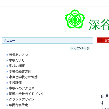
深
お
メニュー
トップページ
校長あいさつ
学校だより
学校の概要
学校の経営方針
家庭と学校との連携
学校評価
本校へのアクセス
岡部小学校ガイドブック
８
グランドデザイン
す
年間行事予定