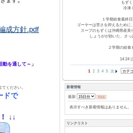
いきます
もずく
冷凍
１学期給食最終日
ゴーヤーは苦さを抑えるために
方針.pdf
スープのもずくは沖縄県産美
しょうがが効いた、さっ
２学期の給食もお
14:24 |
活動を通して～」
1
2
3
4
5
次
新着情報
立てください。
ードで
最新
表示すべき新着情報はありません。
！！
↓
↓
リンクリスト