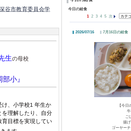
深谷市教育委員会学
今日の給食
1
2
3
4
5
次
2026/07/16
7月16日の給食
先生
の母校
岡部小』
け、小学校1 年生か
【今日
牛
とを理解したり、自分
ご
教育目標を実現してい
揚げ
ゴーヤーチ
。