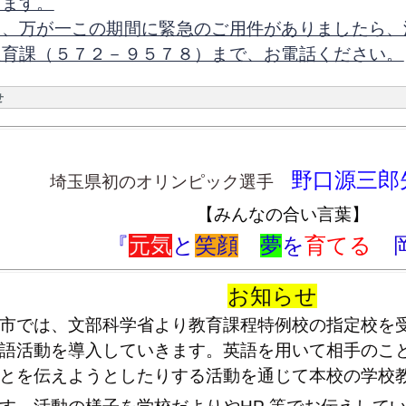
げます。
お、万が一この期間に緊急のご用件がありましたら、
教育課（５７２－９５７８）まで、お電話ください。
せ
野口源三郎
埼玉県初のオリンピック選手
【みんなの合い言葉】
『
元気
と
笑顔
夢
を
育てる
お知らせ
市では、文部科学省より教育課程特例校の指定校を受
語活動を導入していきます。英語を用いて相手のこ
とを伝えようとしたりする活動を通じて本校の学校