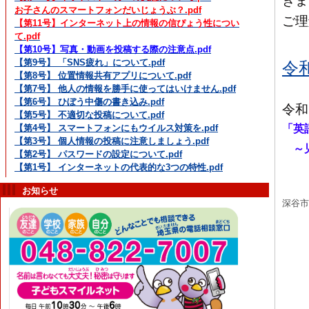
きま
お子さんのスマートフォンだいじょうぶ？.pdf
ご理
【第11号】インターネット上の情報の信ぴょう性につい
て.pdf
【第10号】写真・動画を投稿する際の注意点.pdf
【第9号】 「SNS疲れ」について.pdf
令
【第8号】 位置情報共有アプリについて.pdf
【第7号】 他人の情報を勝手に使ってはいけません.pdf
【第6号】 ひぼう中傷の書き込み.pdf
令和
【第5号】 不適切な投稿について.pdf
「英
【第4号】 スマートフォンにもウイルス対策を.pdf
【第3号】 個人情報の投稿に注意しましょう.pdf
～児
【第2号】 パスワードの設定について.pdf
【第1号】 インターネットの代表的な3つの特性.pdf
お知らせ
深谷市