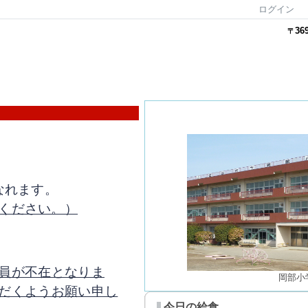
ログイン
36
〒
なれます。
ください。）
員が不在となりま
岡部小
だくようお願い申し
今日の給食