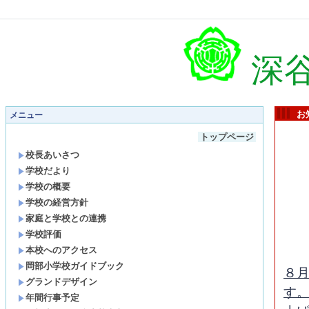
深
お
メニュー
トップページ
校長あいさつ
学校だより
学校の概要
学校の経営方針
家庭と学校との連携
学校評価
本校へのアクセス
岡部小学校ガイドブック
８
グランドデザイン
す
年間行事予定