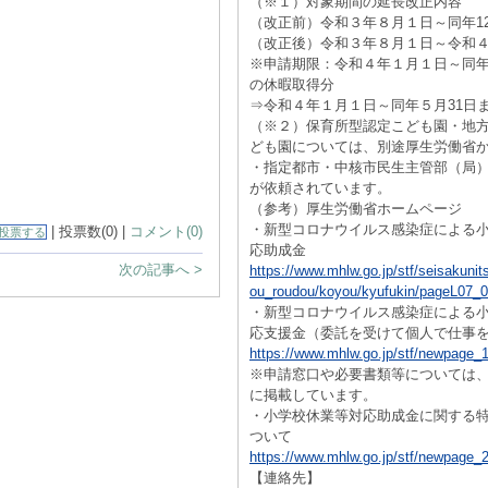
（※１）対象期間の延長改正内容
（改正前）令和３年８月１日～同年12
（改正後）令和３年８月１日～令和４
※申請期限：令和４年１月１日～同年
の休暇取得分
⇒令和４年１月１日～同年５月31日
（※２）保育所型認定こども園・地
ども園については、別途厚生労働省
・指定都市・中核市民生主管部（局
が依頼されています。
（参考）厚生労働省ホームページ
・新型コロナウイルス感染症による
| 投票数(0) |
コメント(0)
投票する
応助成金
次の記事へ >
https://www.mhlw.go.jp/stf/seisakunit
ou_roudou/koyou/kyufukin/pageL07_0
・新型コロナウイルス感染症による
応支援金（委託を受けて個人で仕事
https://www.mhlw.go.jp/stf/newpage_
※申請窓口や必要書類等については
に掲載しています。
・小学校休業等対応助成金に関する
ついて
https://www.mhlw.go.jp/stf/newpage_
【連絡先】