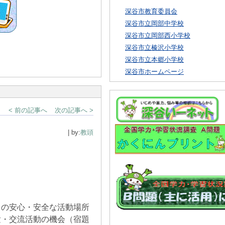
深谷市教育委員会
深谷市立岡部中学校
深谷市立岡部西小学校
深谷市立榛沢小学校
深谷市立本郷小学校
深谷市ホームページ
< 前の記事へ
次の記事へ >
| by:
教頭
ちの安心・安全な活動場所
験・交流活動の機会（宿題