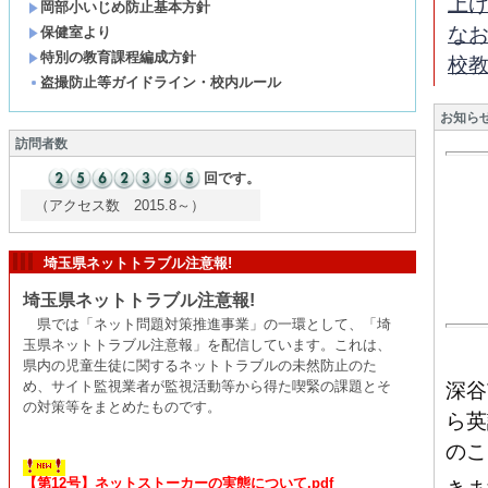
上
岡部小いじめ防止基本方針
な
保健室より
特別の教育課程編成方針
校
盗撮防止等ガイドライン・校内ルール
お知ら
訪問者数
回です。
（アクセス数 2015.8～）
埼玉県ネットトラブル注意報!
埼玉県ネットトラブル注意報!
県では「ネット問題対策推進事業」の一環として、「埼
玉県ネットトラブル注意報」を配信しています。これは、
県内の児童生徒に関するネットトラブルの未然防止のた
め、サイト監視業者が監視活動等から得た喫緊の課題とそ
深谷
の対策等をまとめたものです。
ら英
のこ
【第12号】ネットストーカーの実態について.pdf