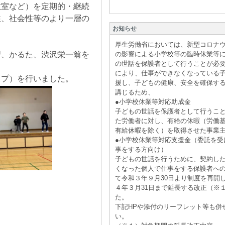
教室など）を定期的・継続
性、社会性等のより一層の
お知らせ
厚生労働省においては、新型コロナ
習、かるた、渋沢栄一翁を
の影響による小学校等の臨時休業等
の世話を保護者として行うことが必
により、仕事ができなくなっている
ップ）を行いました。
援し、子どもの健康、安全を確保す
講じるため、
●小学校休業等対応助成金
子どもの世話を保護者として行うこ
た労働者に対し、有給の休暇（労働
有給休暇を除く）を取得させた事業
●小学校休業等対応支援金（委託を受
事をする方向け）
子どもの世話を行うために、契約し
くなった個人で仕事をする保護者へ
て令和３年９月30日より制度を再開
４年３月31日まで延長する改正（※
た。
下記HPや添付のリーフレット等も併
い。