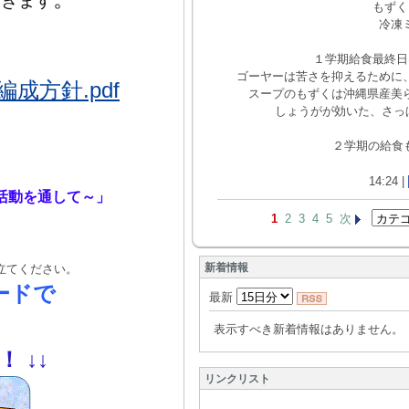
いきます
もずく
冷凍
１学期給食最終日
ゴーヤーは苦さを抑えるために
方針.pdf
スープのもずくは沖縄県産美
しょうがが効いた、さっ
２学期の給食もお
14:24 |
活動を通して～」
1
2
3
4
5
次
新着情報
立てください。
ードで
最新
表示すべき新着情報はありません。
！！
↓
↓
リンクリスト