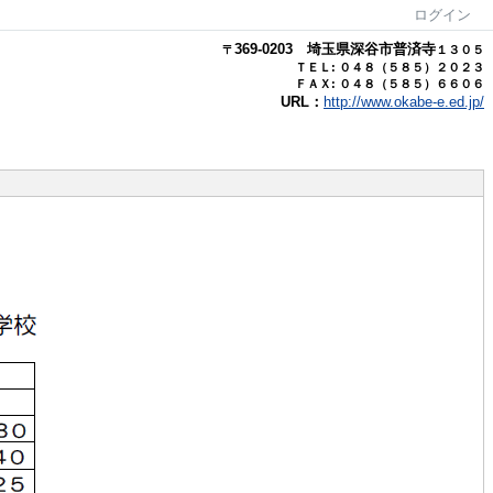
ログイン
369-0203
埼玉県
深谷市普済寺
〒
１３０５
ＴＥＬ: ０４８（５８５）２０２３
ＦＡＸ: ０４８（５８５）６６０６
URL：
http://www.okabe-e.ed.jp/