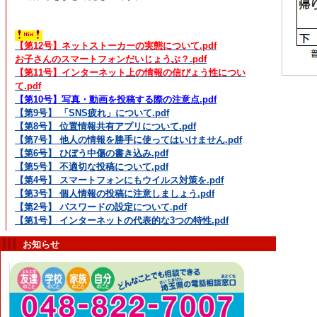
【第12号】ネットストーカーの実態について.pdf
お子さんのスマートフォンだいじょうぶ？.pdf
【第11号】インターネット上の情報の信ぴょう性につい
て.pdf
【第10号】写真・動画を投稿する際の注意点.pdf
【第9号】 「SNS疲れ」について.pdf
【第8号】 位置情報共有アプリについて.pdf
【第7号】 他人の情報を勝手に使ってはいけません.pdf
【第6号】 ひぼう中傷の書き込み.pdf
【第5号】 不適切な投稿について.pdf
【第4号】 スマートフォンにもウイルス対策を.pdf
【第3号】 個人情報の投稿に注意しましょう.pdf
【第2号】 パスワードの設定について.pdf
【第1号】 インターネットの代表的な3つの特性.pdf
お知らせ