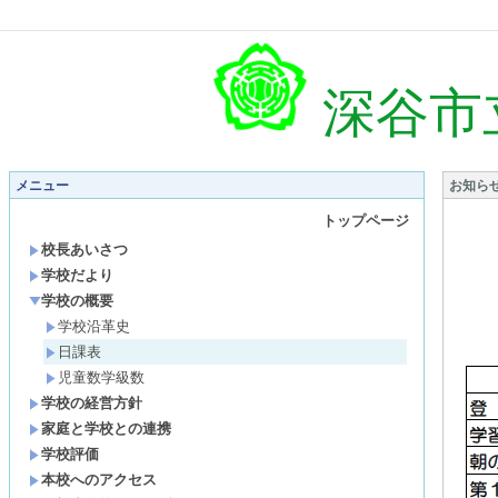
深谷市
メニュー
お知ら
トップページ
校長あいさつ
学校だより
学校の概要
学校沿革史
日課表
児童数学級数
学校の経営方針
家庭と学校との連携
学校評価
本校へのアクセス