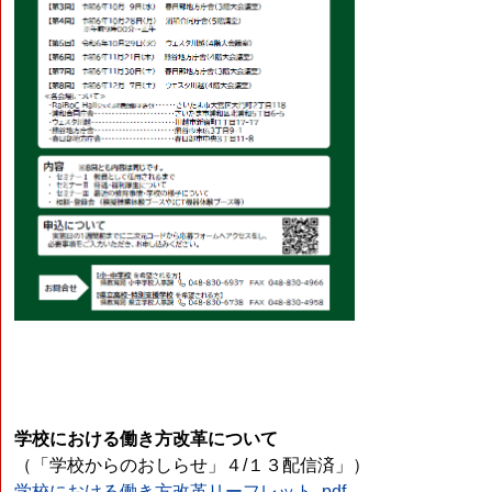
学校における働き方改革について
（「学校からのおしらせ」４/１３配信済」）
学校における働き方改革リーフレット .pdf