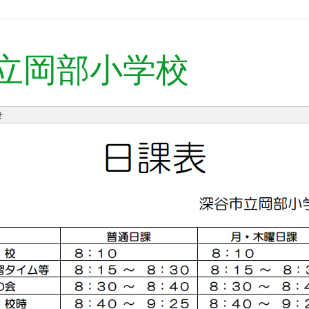
立岡部小学校
せ