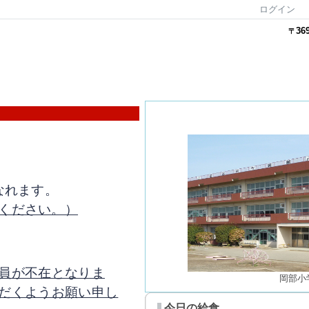
ログイン
36
〒
なれます。
ください。）
員が不在となりま
岡部小
だくようお願い申し
今日の給食