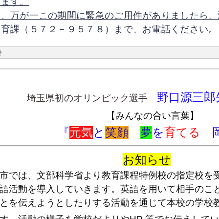
げます。
お、万が一この期間に緊急のご用件がありましたら、
教育課（５７２－９５７８）まで、お電話ください。
せ
野口源三郎
埼玉県初のオリンピック選手
【みんなの合い言葉】
『
元気
と
笑顔
夢
を
育てる
お知らせ
市では、文部科学省より教育課程特例校の指定校を受
語活動を導入していきます。英語を用いて相手のこ
とを伝えようとしたりする活動を通じて本校の学校