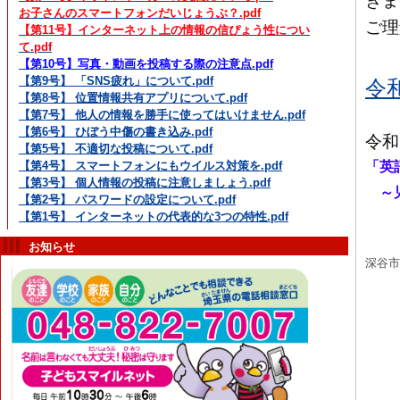
きま
お子さんのスマートフォンだいじょうぶ？.pdf
ご理
【第11号】インターネット上の情報の信ぴょう性につい
て.pdf
【第10号】写真・動画を投稿する際の注意点.pdf
【第9号】 「SNS疲れ」について.pdf
令
【第8号】 位置情報共有アプリについて.pdf
【第7号】 他人の情報を勝手に使ってはいけません.pdf
【第6号】 ひぼう中傷の書き込み.pdf
令和
【第5号】 不適切な投稿について.pdf
「英
【第4号】 スマートフォンにもウイルス対策を.pdf
【第3号】 個人情報の投稿に注意しましょう.pdf
～児
【第2号】 パスワードの設定について.pdf
【第1号】 インターネットの代表的な3つの特性.pdf
お知らせ
深谷市