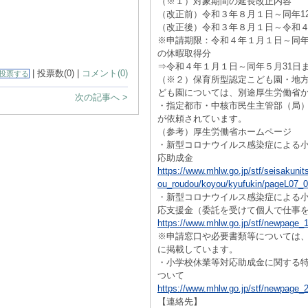
（※１）対象期間の延長改正内容
（改正前）令和３年８月１日～同年12
（改正後）令和３年８月１日～令和４
※申請期限：令和４年１月１日～同年
の休暇取得分
⇒令和４年１月１日～同年５月31日
| 投票数(0) |
コメント(0)
投票する
（※２）保育所型認定こども園・地
ども園については、別途厚生労働省
次の記事へ >
・指定都市・中核市民生主管部（局
が依頼されています。
（参考）厚生労働省ホームページ
・新型コロナウイルス感染症による
応助成金
https://www.mhlw.go.jp/stf/seisakunit
ou_roudou/koyou/kyufukin/pageL07_0
・新型コロナウイルス感染症による
応支援金（委託を受けて個人で仕事
https://www.mhlw.go.jp/stf/newpage_
※申請窓口や必要書類等については
に掲載しています。
・小学校休業等対応助成金に関する
ついて
https://www.mhlw.go.jp/stf/newpage_
【連絡先】