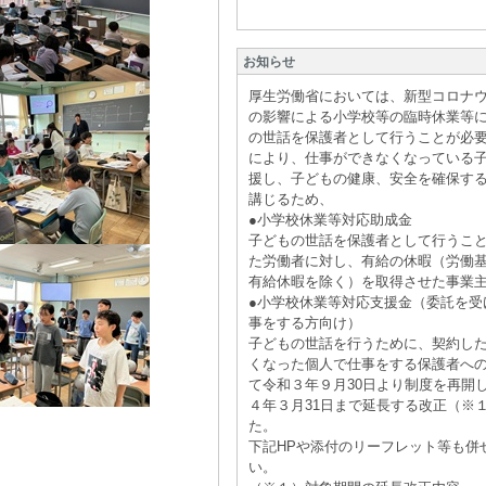
お知らせ
厚生労働省においては、新型コロナ
の影響による小学校等の臨時休業等
の世話を保護者として行うことが必
により、仕事ができなくなっている
援し、子どもの健康、安全を確保す
講じるため、
●小学校休業等対応助成金
子どもの世話を保護者として行うこ
た労働者に対し、有給の休暇（労働
有給休暇を除く）を取得させた事業
●小学校休業等対応支援金（委託を受
事をする方向け）
子どもの世話を行うために、契約し
くなった個人で仕事をする保護者へ
て令和３年９月30日より制度を再開
４年３月31日まで延長する改正（※
た。
下記HPや添付のリーフレット等も併
い。