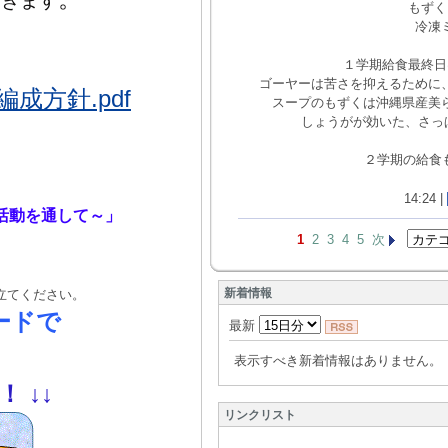
いきます
もずく
冷凍
１学期給食最終日
ゴーヤーは苦さを抑えるために
方針.pdf
スープのもずくは沖縄県産美
しょうがが効いた、さっ
２学期の給食もお
14:24 |
活動を通して～」
1
2
3
4
5
次
新着情報
立てください。
ードで
最新
表示すべき新着情報はありません。
！！
↓
↓
リンクリスト