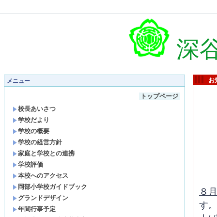
深
お
メニュー
トップページ
校長あいさつ
学校だより
学校の概要
学校の経営方針
家庭と学校との連携
学校評価
本校へのアクセス
岡部小学校ガイドブック
８
グランドデザイン
す
年間行事予定