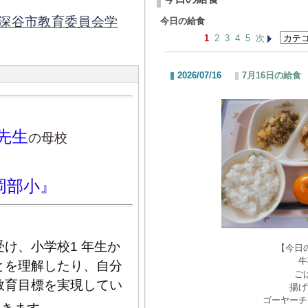
深谷市教育委員会学
今日の給食
1
2
3
4
5
次
2026/07/16
7月16日の給食
先生
の母校
岡部小』
け、小学校1 年生か
【今日
牛
とを理解したり、自分
ご
教育目標を実現してい
揚げ
ゴーヤーチ
。