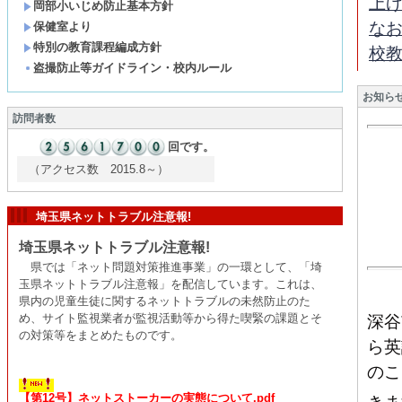
上
岡部小いじめ防止基本方針
な
保健室より
特別の教育課程編成方針
校
盗撮防止等ガイドライン・校内ルール
お知ら
訪問者数
回です。
（アクセス数 2015.8～）
埼玉県ネットトラブル注意報!
埼玉県ネットトラブル注意報!
県では「ネット問題対策推進事業」の一環として、「埼
玉県ネットトラブル注意報」を配信しています。これは、
県内の児童生徒に関するネットトラブルの未然防止のた
め、サイト監視業者が監視活動等から得た喫緊の課題とそ
深谷
の対策等をまとめたものです。
ら英
のこ
【第12号】ネットストーカーの実態について.pdf