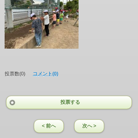
投票数(0)
コメント(0)
投票する
< 前へ
次へ >